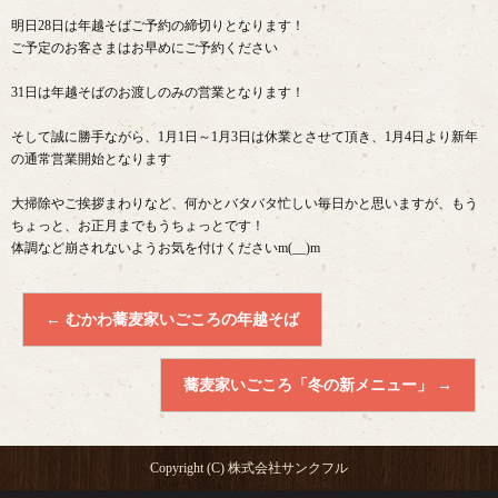
明日28日は年越そばご予約の締切りとなります！
ご予定のお客さまはお早めにご予約ください
31日は年越そばのお渡しのみの営業となります！
そして誠に勝手ながら、1月1日～1月3日は休業とさせて頂き、1月4日より新年
の通常営業開始となります
大掃除やご挨拶まわりなど、何かとバタバタ忙しい毎日かと思いますが、もう
ちょっと、お正月までもうちょっとです！
体調など崩されないようお気を付けくださいm(__)m
←
むかわ蕎麦家いごころの年越そば
蕎麦家いごころ「冬の新メニュー」
→
Copyright (C) 株式会社サンクフル