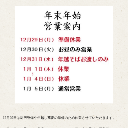
12月29日は厨房整備や年越し蕎麦の準備のため休業させていただきます。