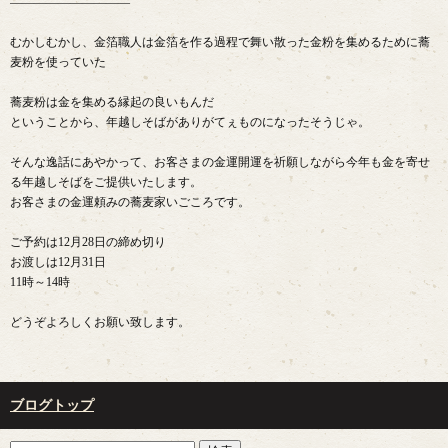
――――――――――
むかしむかし、金箔職人は金箔を作る過程で舞い散った金粉を集めるために蕎
麦粉を使っていた
蕎麦粉は金を集める縁起の良いもんだ
ということから、年越しそばがありがてぇものになったそうじゃ。
そんな逸話にあやかって、お客さまの金運開運を祈願しながら今年も金を寄せ
る年越しそばをご提供いたします。
お客さまの金運頼みの蕎麦家いごころです。
ご予約は12月28日の締め切り
お渡しは12月31日
11時～14時
どうぞよろしくお願い致します。
ブログトップ