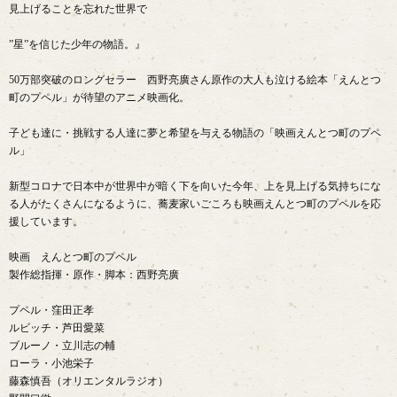
見上げることを忘れた世界で
”星”を信じた少年の物語。』
50万部突破のロングセラー 西野亮廣さん原作の大人も泣ける絵本「えんとつ
町のプペル」が待望のアニメ映画化。
子ども達に・挑戦する人達に夢と希望を与える物語の「映画えんとつ町のプペ
ル」
新型コロナで日本中が世界中が暗く下を向いた今年、上を見上げる気持ちにな
る人がたくさんになるように、蕎麦家いごころも映画えんとつ町のプペルを応
援しています。
映画 えんとつ町のプペル
製作総指揮・原作・脚本：西野亮廣
プペル・窪田正孝
ルビッチ・芦田愛菜
ブルーノ・立川志の輔
ローラ・小池栄子
藤森慎吾（オリエンタルラジオ）