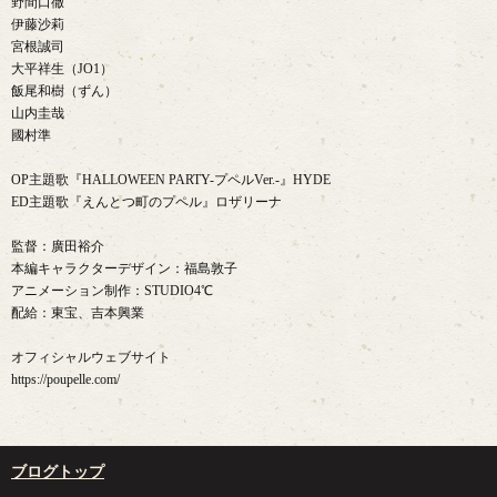
野間口徹
伊藤沙莉
宮根誠司
大平祥生（JO1）
飯尾和樹（ずん）
山内圭哉
國村準
OP主題歌『HALLOWEEN PARTY-プペルVer.-』HYDE
ED主題歌『えんとつ町のプペル』ロザリーナ
監督：廣田裕介
本編キャラクターデザイン：福島敦子
アニメーション制作：STUDIO4℃
配給：東宝、吉本興業
オフィシャルウェブサイト
https://poupelle.com/
ブログトップ