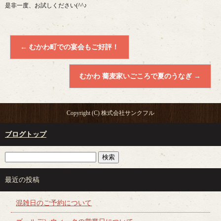
是非一度、お試しください(^^♪
←
むかわ町での宴会もご好評！
むかわ 蕎麦家いごころで夏のうなぎ
→
Copyright (C) 株式会社サンクフル
ブログトップ
最近の投稿
混雑日のご予約について