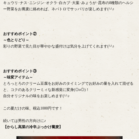
キュウリ･ナス･ニンジン･オクラ･白カブ･大葉･みょうが･昆布の8種類のヘルシ
ー野菜をお蕎麦に絡めれば、ネバトロでサッパリが楽しめます(^^♪
おすすめポイント②
～色とりどり～
彩りの野菜で見た目が華やかな盛付けは気分を上げてくれます(^^♪
おすすめポイント③
～味変アイテム～
とろっとろのクリーム豆腐をお好みのタイミングでお好みの量を入れて混ぜる
と、コクのあるクリーミィな新感覚に変身(◎o◎)！
自分オリジナルの味をお楽しめます(^^♪
この夏だけの味、税込1000円です！
続いては男性の方向けに♪
【からし高菜の冷辛ぶっかけ蕎麦】